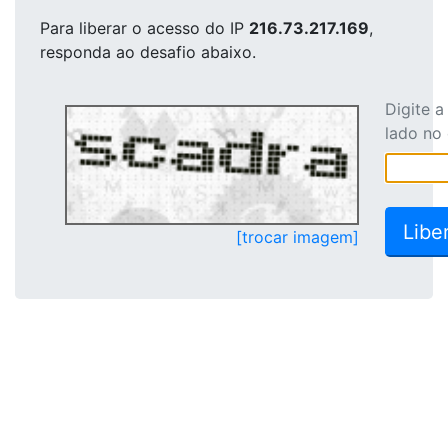
Para liberar o acesso
do IP
216.73.217.169
,
responda ao desafio abaixo.
Digite 
lado no
[trocar imagem]