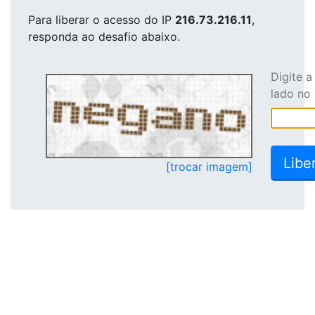
Para liberar o acesso
do IP
216.73.216.11
,
responda ao desafio abaixo.
Digite 
lado no
[trocar imagem]